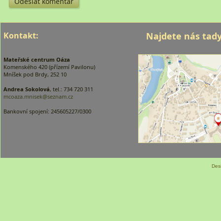
Kontakt:
Najdete nás tady
Mateřské centrum Oáza
Komenského 420 (přízemí Pavilonu)
Mníšek pod Brdy, 252 10
Andrea Sokolová
, tel.: 734 720 311
mcoaza.mnisek@seznam.cz
Bankovní spojení: 245605227/0300
Des