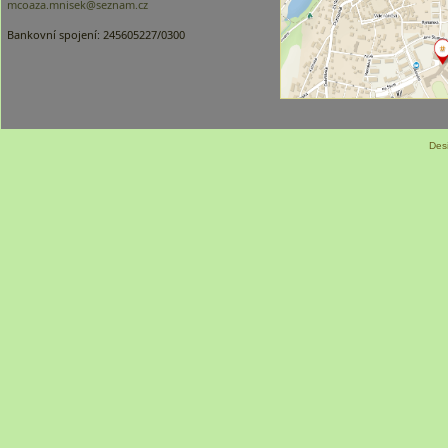
mcoaza.mnisek@seznam.cz
Bankovní spojení: 245605227/0300
Des