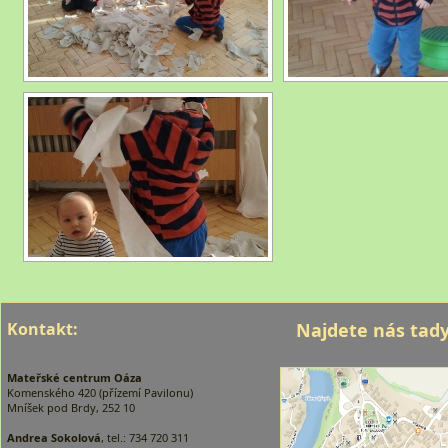
Kontakt:
Najdete nás tady
Mateřské centrum Oáza
Komenského 420 (přízemí Pavilonu)
Mníšek pod Brdy, 252 10
Andrea Sokolová
, tel.: 734 720 311