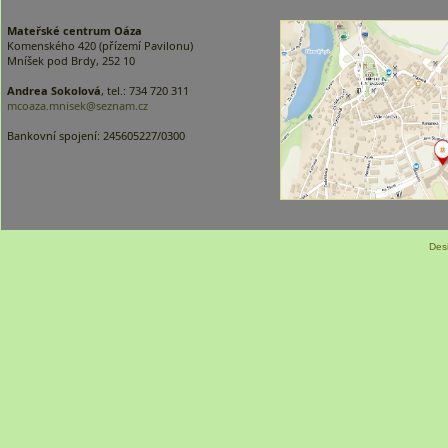
Mateřské centrum Oáza
Komenského 420 (přízemí Pavilonu)
Mníšek pod Brdy, 252 10
Andrea Sokolová
, tel.: 734 720 311
mcoaza.mnisek@seznam.cz
Bankovní spojení: 245605227/0300
Des