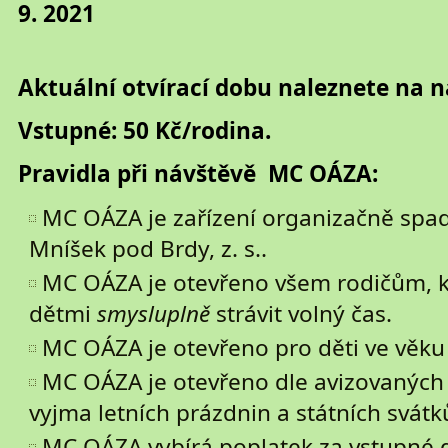
9. 2021
Aktuální otvírací dobu naleznete na
Vstupné: 50 Kč/rodina.
Pravidla při návštěvě MC OÁZA:
MC OÁZA je zařízení organizačně spad
Mníšek pod Brdy, z. s..
MC OÁZA je otevřeno všem rodičům, kt
dětmi
smysluplně
strávit volný čas.
MC OÁZA je otevřeno pro děti ve věku 
MC OÁZA je otevřeno dle avizovaných 
vyjma letních prázdnin a státních svátk
MC OÁZA vybírá poplatek za vstupné d