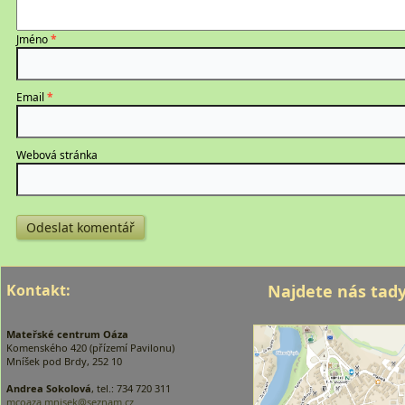
Jméno
*
Email
*
Webová stránka
Kontakt:
Najdete nás tady
Mateřské centrum Oáza
Komenského 420 (přízemí Pavilonu)
Mníšek pod Brdy, 252 10
Andrea Sokolová
, tel.: 734 720 311
mcoaza.mnisek@seznam.cz