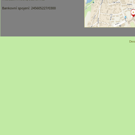
Bankovní spojení: 245605227/0300
Des