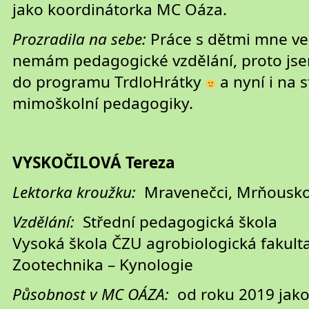
jako koordinátorka MC Oáza.
Prozradila na sebe:
Práce s dětmi mne vel
nemám pedagogické vzdělání, proto jse
do programu TrdloHrátky
a nyní i na 
mimoškolní pedagogiky.
VYSKOČILOVÁ Tereza
Lektorka kroužku:
Mravenečci, Mrňousko
Vzdělání:
Střední pedagogická škola
Vysoká škola ČZU agrobiologická fakult
Zootechnika – Kynologie
Působnost v MC OÁZA:
od roku 2019 jak