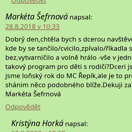
Markéta Šefrnová
napsal:
28.8.2018 v 10:33
Dobrý den,chtěla bych s dcerou navště
kde by se tančilo/cvicilo,zpívalo/říkadla
bez,vytvarničilo a volně hrálo -vše v je
takový program pro děti s rodiči?Dceri j
jsme loňský rok do MC Řepík,ale je to p
shánim něco podobného blíže.Dekuji z
Markéta Šefrnová
Odpovědět
Kristýna Horká
napsal: