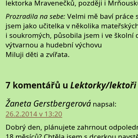
lektorka Mravenečků, později i Mrňousk
Prozradila na sebe
:
Velmi mě baví práce 
jsem jako učitelka v několika mateřských
i soukromých, působila jsem i ve školní 
výtvarnou a hudební výchovu
Miluji děti a zvířata.
7 komentářů u
Lektorky/lektoři
Žaneta Gerstbergerová
napsal:
26.2.2014 v 13:20
Dobrý den, plánujete zahrnout odpoledn
18 měsíců? Chtěla jsem s dcerkou navst