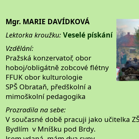
Mgr. MARIE DAVÍDKOVÁ
Lektorka kroužku:
Veselé pískání
Vzdělání:
Pražská konzervatoř, obor
hoboj/obligátně zobcové flétny
FFUK obor kulturologie
SPŠ Obrataň, předškolní a
mimoškolní pedagogika
Prozradila na sebe:
V současné době pracuji jako učitelka Z
Bydlím v Mníšku pod Brdy.
Jsem vdaná, mám dva syny.