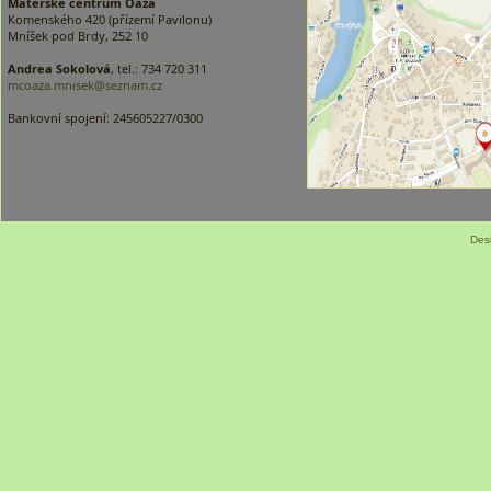
Mateřské centrum Oáza
Komenského 420 (přízemí Pavilonu)
Mníšek pod Brdy, 252 10
Andrea Sokolová
, tel.: 734 720 311
mcoaza.mnisek@seznam.cz
Bankovní spojení: 245605227/0300
Des