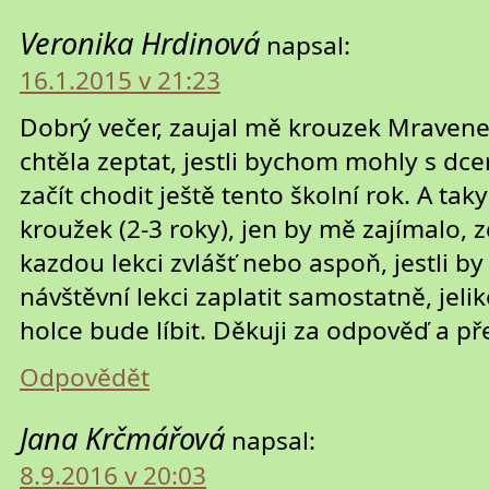
Veronika Hrdinová
napsal:
16.1.2015 v 21:23
Dobrý večer, zaujal mě krouzek Mraveneč
chtěla zeptat, jestli bychom mohly s dce
začít chodit ještě tento školní rok. A tak
kroužek (2-3 roky), jen by mě zajímalo, 
kazdou lekci zvlášť nebo aspoň, jestli b
návštěvní lekci zaplatit samostatně, jeli
holce bude líbit. Děkuji za odpověď a př
Odpovědět
Jana Krčmářová
napsal:
8.9.2016 v 20:03