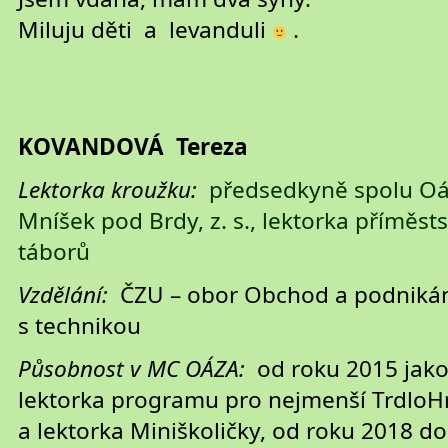
Miluju děti a levanduli
.
KOVANDOVÁ Tereza
Lektorka kroužku:
předsedkyně spolu O
Mníšek pod Brdy, z. s., lektorka příměst
táborů
Vzdělání:
ČZU – obor Obchod a podniká
s technikou
Působnost v MC OÁZA:
od roku 2015 jak
lektorka programu pro nejmenší TrdloH
a lektorka Miniškoličky, od roku 2018 d