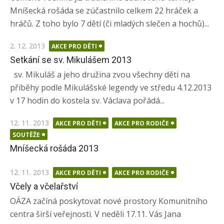
Mníšecká rošáda se zúčastnilo celkem 22 hráček a
hráčů. Z toho bylo 7 dětí (či mladých slečen a hochů)...
Posted
2. 12. 2013
AKCE PRO DĚTI
on
Setkání se sv. Mikulášem 2013
sv. Mikuláš a jeho družina zvou všechny děti na
příběhy podle Mikulášské legendy ve středu 4.12.2013
v 17 hodin do kostela sv. Václava pořádá...
Posted
12. 11. 2013
AKCE PRO DĚTI
AKCE PRO RODIČE
on
SOUTĚŽE
Mníšecká rošáda 2013
Posted
12. 11. 2013
AKCE PRO DĚTI
AKCE PRO RODIČE
on
Včely a včelařství
OÁZA začíná poskytovat nové prostory Komunitního
centra širší veřejnosti. V neděli 17.11. Vás Jana