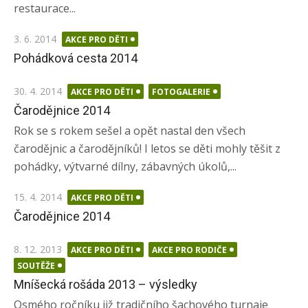
restaurace...
Posted
3. 6. 2014
AKCE PRO DĚTI
on
Pohádková cesta 2014
Posted
30. 4. 2014
AKCE PRO DĚTI
FOTOGALERIE
on
Čarodějnice 2014
Rok se s rokem sešel a opět nastal den všech
čarodějnic a čarodějníků! I letos se děti mohly těšit z
pohádky, výtvarné dílny, zábavných úkolů,...
Posted
15. 4. 2014
AKCE PRO DĚTI
on
Čarodějnice 2014
Posted
8. 12. 2013
AKCE PRO DĚTI
AKCE PRO RODIČE
on
SOUTĚŽE
Mníšecká rošáda 2013 – výsledky
Osmého ročníku již tradičního šachového turnaje