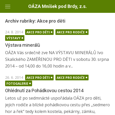
Skip
OÁZA Mníšek pod Brdy, z.s.
to
content
Archiv rubriky: Akce pro děti
Posted
24. 8. 2014
AKCE PRO DĚTI
AKCE PRO RODIČE
on
VÝSTAVY
Výstava minerálů
OÁZA Vás srdečně zve NA VÝSTAVU MINERÁLŮ Ivo
Skalického ZAMĚŘENOU PRO DĚTI v sobotu 30. srpna
2014 – od 14,00 do 16,00 hodin a v...
Posted
26. 6. 2014
AKCE PRO DĚTI
AKCE PRO RODIČE
on
FOTOGALERIE
Ohlédnutí za Pohádkovou cestou 2014
Letos už po sedmnácté uspořádala OÁZA pro děti,
jejich rodiče a blízké pohádkovou cestu přes „sedmero
hor a řek“ tedy kolem kostela, pekárny, zámku,