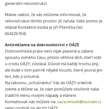
generální rekonstrukci.
Máme radost, že vás můžeme informovat, že
rekonstrukce těchto prostor již začala. Vaše pomoc je
vítána! Kontaktní osoba je Jiří Pšenička (tel.
604226764).
Antireklama na dobrovolnictví v OÁZE
Dobrovolnická práce není nijak placená a zabere
spoustu volného času, přesto většina těch, kteří stáli
u zrodu OÁZY, zůstává. Důvod má každý trochu jiný,
ale bude v tom patrně nějaké kouzlo, které pozná jen
ten, kdo ji ochutná.
Na takovou „ochutnávku“ Vás do OÁZY srdečně
zveme a těšíme se, že nám pomůžete okořenit naše
tradiční menu novými nápady a elánem.
Kontaktovat nás můžete na:
oaza.mnisek@seznam.cz
nebo osobně na akcích OÁZY.