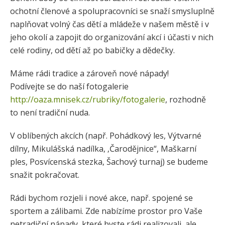
ochotní členové a spolupracovníci se snaží smysluplně
naplňovat volný čas dětí a mládeže v našem městě i v
jeho okolí a zapojit do organizování akcí i účasti v nich
celé rodiny, od dětí až po babičky a dědečky.
Máme rádi tradice a zároveň nové nápady!
Podívejte se do naší fotogalerie
http://oaza.mnisek.cz/rubriky/fotogalerie
, rozhodně
to není tradiční nuda.
V oblíbených akcích (např. Pohádkový les, Výtvarné
dílny, Mikulášská nadílka, ‚Čarodějnice“, Maškarní
ples, Posvícenská stezka, Šachový turnaj) se budeme
snažit pokračovat.
Rádi bychom rozjeli i nové akce, např. spojené se
sportem a zálibami. Zde nabízíme prostor pro Vaše
netradiční nápady, které byste rádi realizovali, ale