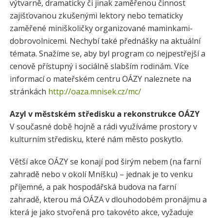
výtvarně, dramaticky či jinak zaměřenou činnost
zajišťovanou zkušenými lektory nebo tematicky
zaměřené miniškoličky organizované maminkami-
dobrovolnicemi. Nechybí také přednášky na aktuální
témata. Snažíme se, aby byl program co nejpestřejší a
cenově přístupný i sociálně slabším rodinám. Více
informací o mateřském centru OÁZY naleznete na
stránkách
http://oaza.mnisek.cz/mc/
Azyl v městském středisku a rekonstrukce OÁZY
V současné době hojně a rádi využíváme prostory v
kulturním středisku, které nám město poskytlo.
Větší akce OÁZY se konají pod širým nebem (na farní
zahradě nebo v okolí Mníšku) – jednak je to venku
příjemné, a pak hospodářská budova na farní
zahradě, kterou má OÁZA v dlouhodobém pronájmu a
která je jako stvořená pro takovéto akce, vyžaduje