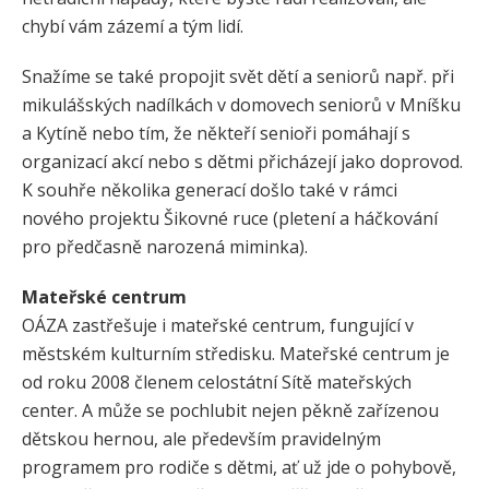
chybí vám zázemí a tým lidí.
Snažíme se také propojit svět dětí a seniorů např. při
mikulášských nadílkách v domovech seniorů v Mníšku
a Kytíně nebo tím, že někteří senioři pomáhají s
organizací akcí nebo s dětmi přicházejí jako doprovod.
K souhře několika generací došlo také v rámci
nového projektu Šikovné ruce (pletení a háčkování
pro předčasně narozená miminka).
Mateřské centrum
OÁZA zastřešuje i mateřské centrum, fungující v
městském kulturním středisku. Mateřské centrum je
od roku 2008 členem celostátní Sítě mateřských
center. A může se pochlubit nejen pěkně zařízenou
dětskou hernou, ale především pravidelným
programem pro rodiče s dětmi, ať už jde o pohybově,