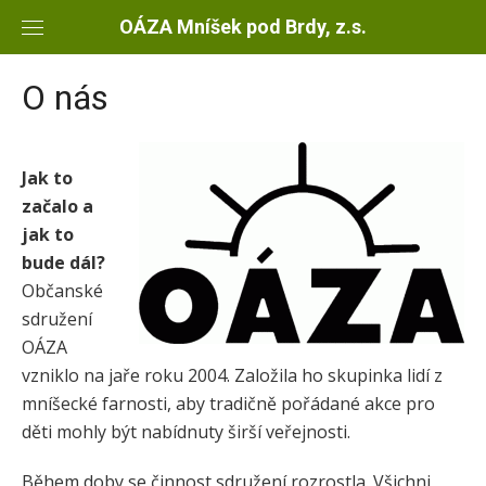
Skip
OÁZA Mníšek pod Brdy, z.s.
to
content
O nás
Jak to
začalo a
jak to
bude dál?
Občanské
sdružení
OÁZA
vzniklo na jaře roku 2004. Založila ho skupinka lidí z
mníšecké farnosti, aby tradičně pořádané akce pro
děti mohly být nabídnuty širší veřejnosti.
Během doby se činnost sdružení rozrostla. Všichni