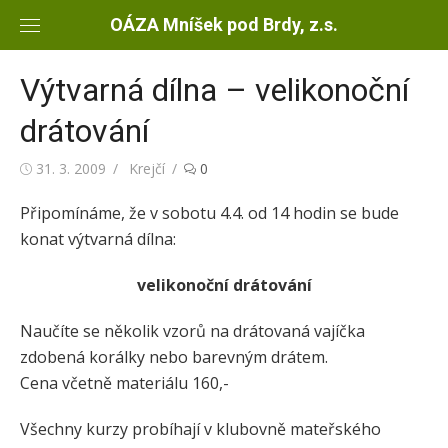
Skip
OÁZA Mníšek pod Brdy, z.s.
to
content
Výtvarná dílna – velikonoční
drátování
Posted
31. 3. 2009
Author
Krejčí
0
on
Připomínáme, že v sobotu 4.4. od 14 hodin se bude
konat výtvarná dílna:
velikonoční drátování
Naučíte se několik vzorů na drátovaná vajíčka
zdobená korálky nebo barevným drátem.
Cena včetně materiálu 160,-
Všechny kurzy probíhají v klubovně mateřského