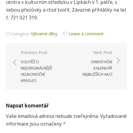
centra v kulturním středisku v Lipkách v 1. patře, s
sebou přezůvky a chuť tvořit. Závazné přihlášky na tel.
č. 721 021 319.
Category:
Výtvarné dílny
Leave a comment
Previous Post
Next Post
Navigace
SOUTĚŽ O
ORIENTAČNÍ
pro
NEJORIGINÁLNĚJŠÍ
KALENDÁŘ
VELIKONOČNÍ
NEJBLIŽŠÍCH AKCÍ
příspěvek
KRASLICI
Napsat komentář
Vaše emailová adresa nebude zveřejněna.
Vyžadované
informace jsou označeny
*