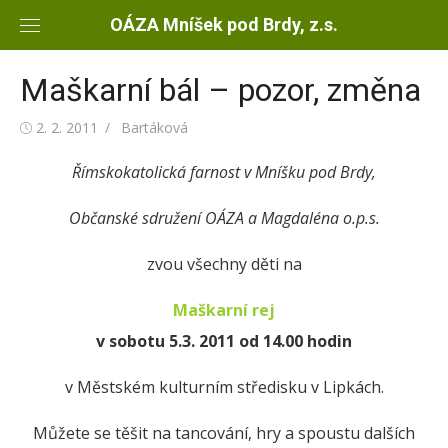
Skip
OÁZA Mníšek pod Brdy, z.s.
to
content
Maškarní bál – pozor, změna
Posted
2. 2. 2011
Author
Bartáková
on
Římskokatolická farnost v Mníšku pod Brdy,
Občanské sdružení OÁZA a Magdaléna o.p.s.
zvou všechny děti na
Maškarní rej
v sobotu 5.3. 2011 od 14.00 hodin
v Městském kulturním středisku v Lipkách.
Můžete se těšit na tancování, hry a spoustu dalších