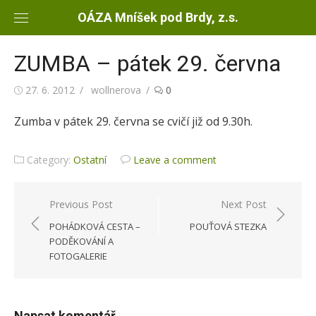
Skip
OÁZA Mníšek pod Brdy, z.s.
to
content
ZUMBA – pátek 29. června
Posted
27. 6. 2012
Author
wollnerova
0
on
Zumba v pátek 29. června se cvičí již od 9.30h.
Category:
Ostatní
Leave a comment
Previous Post
Next Post
Navigace
POHÁDKOVÁ CESTA –
POUŤOVÁ STEZKA
pro
PODĚKOVÁNÍ A
FOTOGALERIE
příspěvek
Napsat komentář