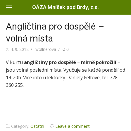
Skip
OÁZA Mníšek pod Brdy, z.s.
to
content
Angličtina pro dospělé –
volná místa
Posted
4. 9. 2012
Author
wollnerova
0
on
V kurzu
angličtiny pro dospělé – mírně pokročilí
–
jsou volná poslední místa. Vyučuje se každé pondělí od
19-20h. Více info u lektorky Daniely Feltové, tel. 728
360 255.
Category:
Ostatní
Leave a comment