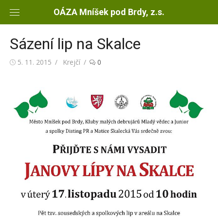
Skip
OÁZA Mníšek pod Brdy, z.s.
to
content
Sázení lip na Skalce
Posted
5. 11. 2015
Author
Krejčí
0
on