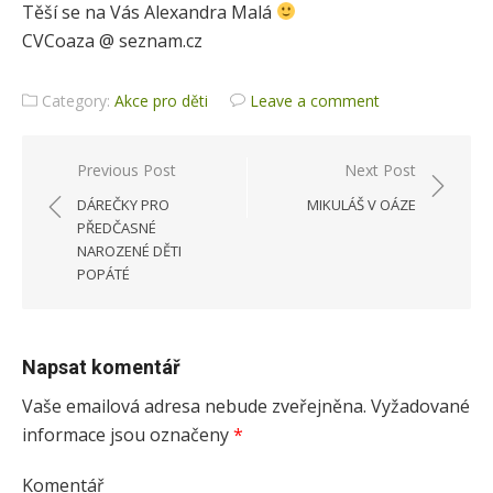
Těší se na Vás Alexandra Malá
CVCoaza @ seznam.cz
Category:
Akce pro děti
Leave a comment
Previous Post
Next Post
Navigace
DÁREČKY PRO
MIKULÁŠ V OÁZE
pro
PŘEDČASNÉ
NAROZENÉ DĚTI
příspěvek
POPÁTÉ
Napsat komentář
Vaše emailová adresa nebude zveřejněna.
Vyžadované
informace jsou označeny
*
Komentář