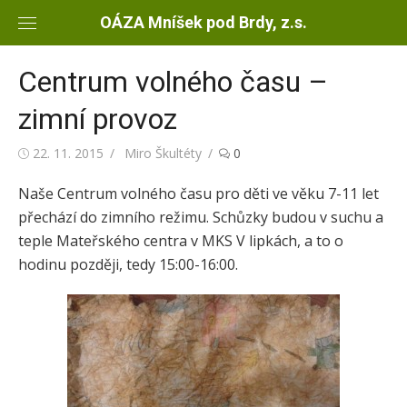
Skip
OÁZA Mníšek pod Brdy, z.s.
to
content
Centrum volného času –
zimní provoz
Posted
22. 11. 2015
Author
Miro Škultéty
0
on
Naše Centrum volného času pro děti ve věku 7-11 let
přechází do zimního režimu. Schůzky budou v suchu a
teple Mateřského centra v MKS V lipkách, a to o
hodinu později, tedy 15:00-16:00.