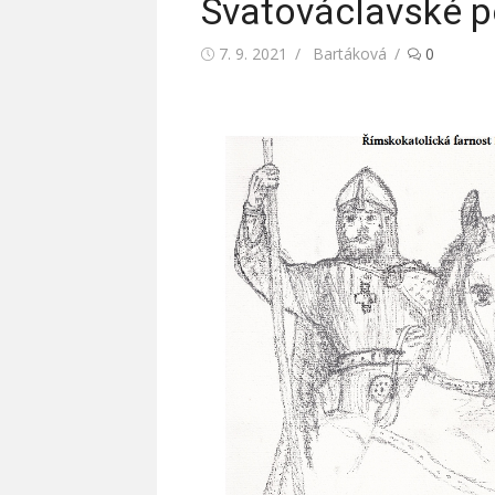
Svatováclavské p
Posted
7. 9. 2021
Author
Bartáková
0
on