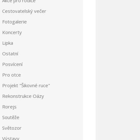
Akce pro rodiče
Cestovatelský večer
Fotogalerie
Koncerty
Lipka
Ostatní
Posvícení
Pro otce
Projekt "Šikovné ruce"
Rekonstrukce Oázy
Rorejs
Soutěže
Světozor
Výstavy