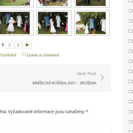
1
2
3
►
Posvícení
Leave a comment
Next Post
MNÍŠECKÁ ROŠÁDA 2021 – ZRUŠENA
ěna.
Vyžadované informace jsou označeny
*