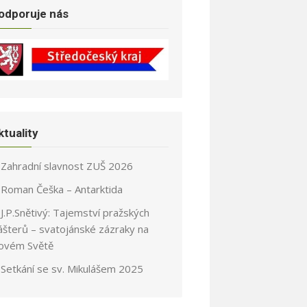
odporuje nás
ktuality
Zahradní slavnost ZUŠ 2026
Roman Češka – Antarktida
J.P.Snětivý: Tajemství pražských
ášterů – svatojánské zázraky na
ovém Světě
Setkání se sv. Mikulášem 2025