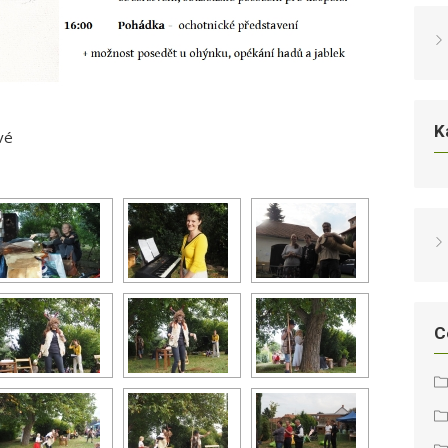
K
vé
C