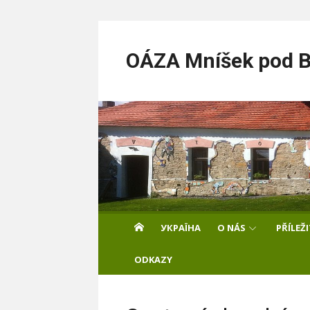
Skip
to
OÁZA Mníšek pod Br
content
УКРАЇНА
O NÁS
PŘÍLEŽ
ODKAZY