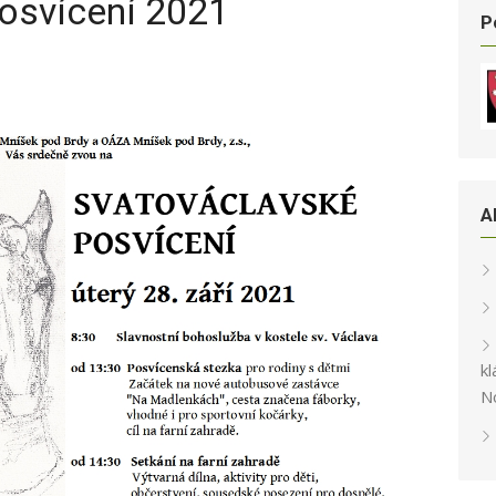
osvícení 2021
P
A
kl
N