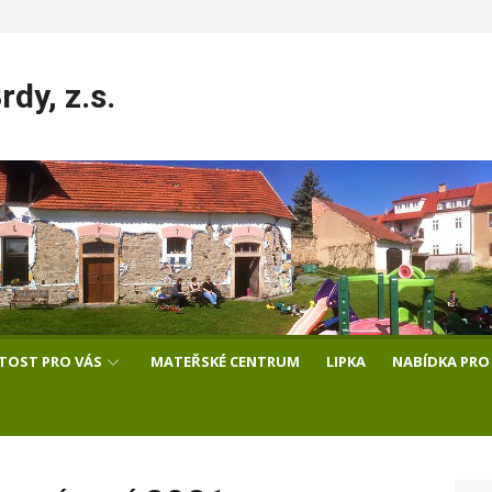
dy, z.s.
ITOST PRO VÁS
MATEŘSKÉ CENTRUM
LIPKA
NABÍDKA PRO 