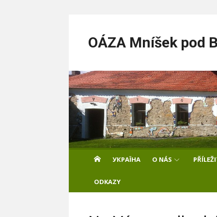
Skip
to
OÁZA Mníšek pod Br
content
УКРАЇНА
O NÁS
PŘÍLEŽ
ODKAZY