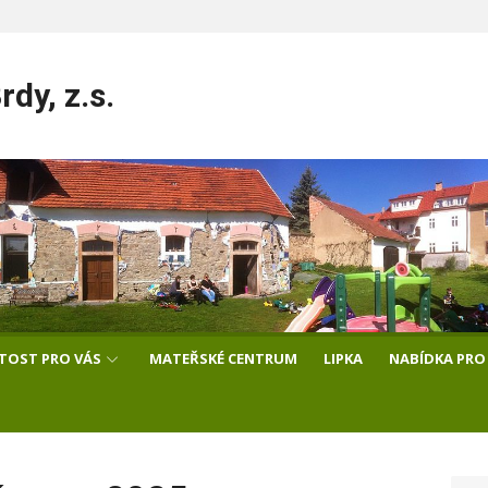
dy, z.s.
ITOST PRO VÁS
MATEŘSKÉ CENTRUM
LIPKA
NABÍDKA PRO 