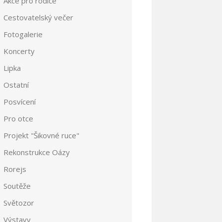
Akce pro rodiče
Cestovatelský večer
Fotogalerie
Koncerty
Lipka
Ostatní
Posvícení
Pro otce
Projekt "Šikovné ruce"
Rekonstrukce Oázy
Rorejs
Soutěže
Světozor
Výstavy