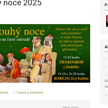
ý noce 2025
P
A
kl
N
Rorejs
Leave a comment
Next Post