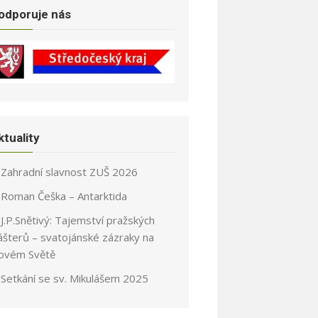
odporuje nás
ktuality
Zahradní slavnost ZUŠ 2026
Roman Češka – Antarktida
J.P.Snětivý: Tajemství pražských
ášterů – svatojánské zázraky na
ovém Světě
Setkání se sv. Mikulášem 2025