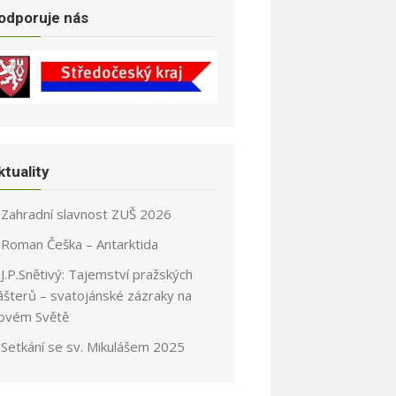
odporuje nás
ktuality
Zahradní slavnost ZUŠ 2026
Roman Češka – Antarktida
J.P.Snětivý: Tajemství pražských
ášterů – svatojánské zázraky na
ovém Světě
Setkání se sv. Mikulášem 2025