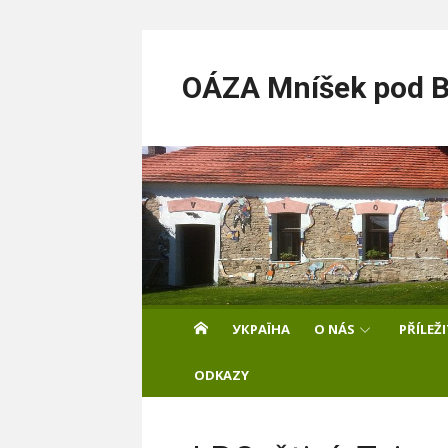
Skip
to
OÁZA Mníšek pod Br
content
УКРАЇНА
O NÁS
PŘÍLEŽ
ODKAZY