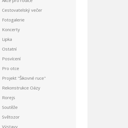
Akce pro rodiče
Cestovatelský večer
Fotogalerie
Koncerty
Lipka
Ostatní
Posvícení
Pro otce
Projekt "Šikovné ruce"
Rekonstrukce Oázy
Rorejs
Soutěže
Světozor
Výstavy