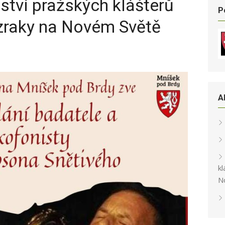
mství pražských klášterů
P
zraky na Novém Světě
A
kl
N