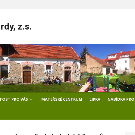
dy, z.s.
ITOST PRO VÁS
MATEŘSKÉ CENTRUM
LIPKA
NABÍDKA PRO 