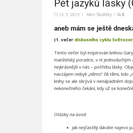
Pět jazyků lásky
Posted
13. 5. 2013
Author
Miro Škultéty
0
on
aneb mám se ještě dneska 
(1. večer
diskusního cyklu Světozor
Tento večer byl inspirován knihou G
manželský poradce, v ní jednoduchým 
nejkrásnější v nás – potřebu lásky. Obj
navzájem nebyli „němci“ čili těmi, kdo
knihy se ale skrývá v nenápadném dopo
nekonečného čekání, kdy už se konečně
Otázky na úvod:
Jak nejčastěji dáváte najevo p