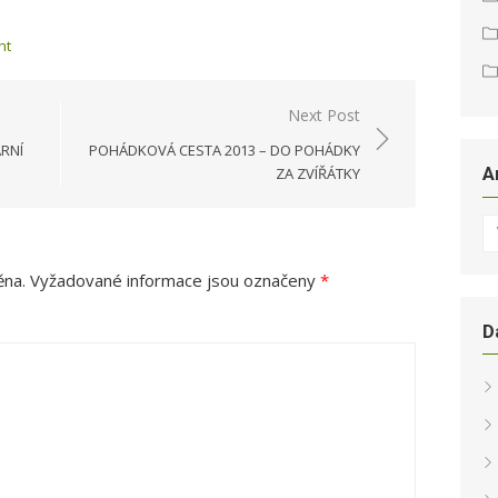
nt
Next Post
ARNÍ
POHÁDKOVÁ CESTA 2013 – DO POHÁDKY
A
ZA ZVÍŘÁTKY
Ar
ěna.
Vyžadované informace jsou označeny
*
D