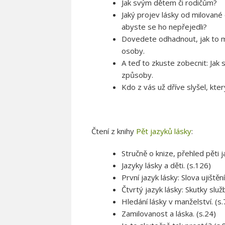
Jak svým dětem či rodičům?
Jaký projev lásky od milované
abyste se ho nepřejedli?
Dovedete odhadnout, jak to ma
osoby.
A teď to zkuste zobecnit: Jak 
způsoby.
Kdo z vás už dříve slyšel, kter
Čtení z knihy
Pět jazyků lásky
:
Stručně o knize, přehled pěti j
Jazyky lásky a děti. (s.126)
První jazyk lásky: Slova ujištění
Čtvrtý jazyk lásky: Skutky služ
Hledání lásky v manželství. (s.
Zamilovanost a láska. (s.24)