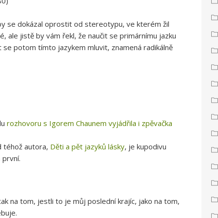
80)
y se dokázal oprostit od stereotypu, ve kterém žil
é, ale jistě by vám řekl, že naučit se primárnímu jazku
 se potom tímto jazykem mluvit, znamená radikálně
du
rozhovoru s Igorem Chaunem vyjádřila i zpěvačka
d téhož autora,
Děti a pět jazyků lásky
, je kupodivu
 první.
ak na tom, jestli to je můj poslední krajíc, jako na tom,
ebuje.