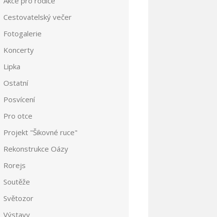
Akce pro rodiče
Cestovatelský večer
Fotogalerie
Koncerty
Lipka
Ostatní
Posvícení
Pro otce
Projekt "Šikovné ruce"
Rekonstrukce Oázy
Rorejs
Soutěže
Světozor
Výstavy