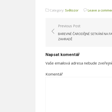
Category:
Světozor
Leave a comme
Previous Post
Navigace
BAREVNÉ ČARODĚJNÉ SETKÁNÍ NA F
pro
ZAHRADĚ
příspěvek
Napsat komentář
Vaše emailová adresa nebude zveřejn
Komentář