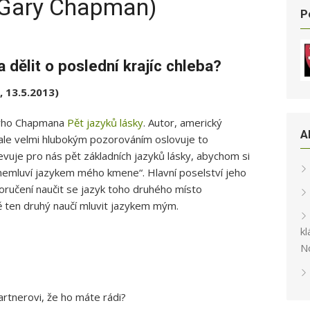
 (Gary Chapman)
P
dělit o poslední krajíc chleba?
, 13.5.2013)
aryho Chapmana
Pět jazyků lásky
. Autor, americký
A
ale velmi hlubokým pozorováním oslovuje to
evuje pro nás pět základních jazyků lásky, abychom si
 „nemluví jazykem mého kmene“. Hlavní poselství jeho
ručení naučit se jazyk toho druhého místo
 ten druhý naučí mluvit jazykem mým.
kl
N
artnerovi, že ho máte rádi?