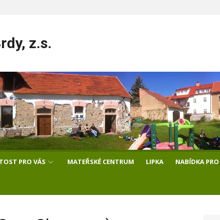
dy, z.s.
ITOST PRO VÁS
MATEŘSKÉ CENTRUM
LIPKA
NABÍDKA PRO 