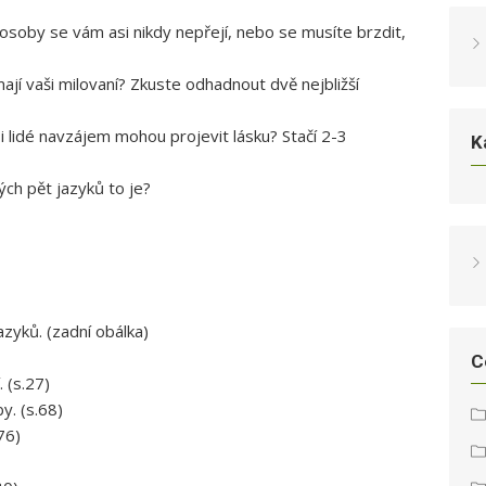
 osoby se vám asi nikdy nepřejí, nebo se musíte brzdit,
jí vaši milovaní? Zkuste odhadnout dvě nejbližší
si lidé navzájem mohou projevit lásku? Stačí 2-3
K
ých pět jazyků to je?
azyků. (zadní obálka)
C
. (s.27)
by. (s.68)
76)