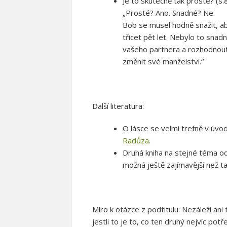
Je to skutečně tak prosté? (s.
„Prosté? Ano. Snadné? Ne.
Bob se musel hodně snažit, ab
třicet pět let. Nebylo to snadn
vašeho partnera a rozhodnout
změnit své manželství.“
Další literatura:
O lásce se velmi trefně v úvo
Radůza
.
Druhá kniha na stejné téma o
možná ještě zajímavější než ta
Miro k otázce z podtitulu: Nezáleží ani t
jestli to je to, co ten druhý nejvíc potř