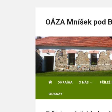
Skip
to
OÁZA Mníšek pod Br
content
УКРАЇНА
O NÁS
PŘÍLEŽ
ODKAZY