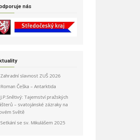
odporuje nás
ktuality
Zahradní slavnost ZUŠ 2026
Roman Češka – Antarktida
J.P.Snětivý: Tajemství pražských
ášterů – svatojánské zázraky na
ovém Světě
Setkání se sv. Mikulášem 2025